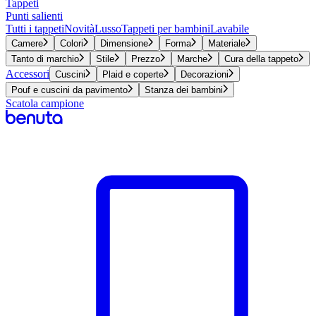
Tappeti
Punti salienti
Tutti i tappeti
Novità
Lusso
Tappeti per bambini
Lavabile
Camere
Colori
Dimensione
Forma
Materiale
Tanto di marchio
Stile
Prezzo
Marche
Cura della tappeto
Accessori
Cuscini
Plaid e coperte
Decorazioni
Pouf e cuscini da pavimento
Stanza dei bambini
Scatola campione