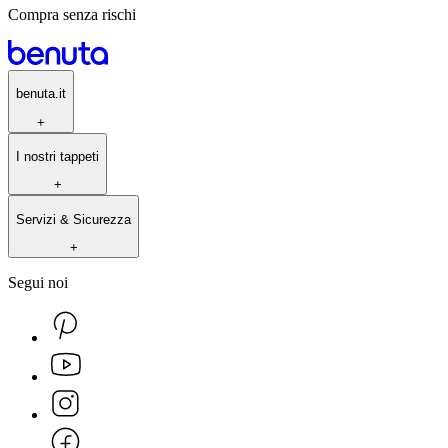
Compra senza rischi
benuta.it
+
I nostri tappeti
+
Servizi & Sicurezza
+
Segui noi