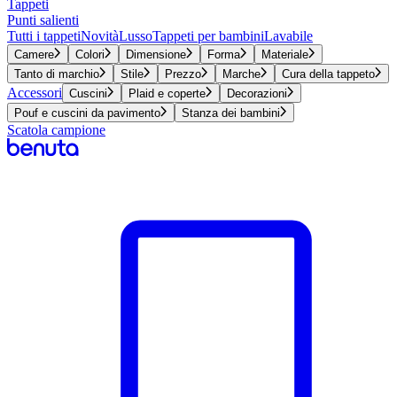
Tappeti
Punti salienti
Tutti i tappeti
Novità
Lusso
Tappeti per bambini
Lavabile
Camere
Colori
Dimensione
Forma
Materiale
Tanto di marchio
Stile
Prezzo
Marche
Cura della tappeto
Accessori
Cuscini
Plaid e coperte
Decorazioni
Pouf e cuscini da pavimento
Stanza dei bambini
Scatola campione