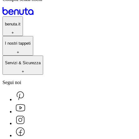
benuta.it
+
I nostri tappeti
+
Servizi & Sicurezza
+
Segui noi