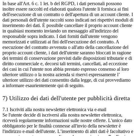
In base all'Art. 6 c. 1 let. b del RGPD, i dati personali possono
inoltre essere raccolti ed elaborati qualora l'utente li fornisca ai fini
dell'esecuzione di un contratto o dell'apertura di un account cliente. I
dati personali dell'utente raccolti sono indicati nei rispettivi moduli di
inserimento dei dati. È possibile cancellare il proprio account cliente
in qualsiasi momento inviando un messaggio all'indirizzo del
responsabile sopra indicato. I dati forniti dall'utente vengono
memorizzati e utilizzati ai fini dell'esecuzione del contratto. A
esecuzione del contratto avvenuta o all'atto della cancellazione del
proprio account cliente, i dati dell'utente saranno bloccati in ragione
dei termini di conservazione previsti dalle disposizioni tributarie e di
diritto commerciale e, decorsi tali termini, cancellati, ad eccezione
dei casi in cui l'utente non abbia prestato espresso consenso al loro
ulteriore utilizzo o la nostra azienda si riservi espressamente l’
ulteriore utilizzo dei dati consentito dalla legge, di cui provvediamo
a informare esaurientemente qui di seguito.
7) Utilizzo dei dati dell'utente per pubblicità diretta
7.1 Iscriviti alla nostra newsletter elettronica via e-mail
Se l'utente decide di iscriversi alla nostra newsletter elettronica,
riceverà regolarmente informazioni sulle nostre offerte. L'unico dato
obbligatorio per le finalità connesse all'invio della newsletter è
l'indirizzo e-mail dell'utente. L’inserimento di altri dati è facoltativo e