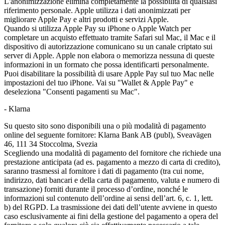
L'anonimizzazione elimina completamente la possibilità di qualsiasi
riferimento personale. Apple utilizza i dati anonimizzati per
migliorare Apple Pay e altri prodotti e servizi Apple.
Quando si utilizza Apple Pay su iPhone o Apple Watch per
completare un acquisto effettuato tramite Safari sul Mac, il Mac e il
dispositivo di autorizzazione comunicano su un canale criptato sui
server di Apple. Apple non elabora o memorizza nessuna di queste
informazioni in un formato che possa identificarti personalmente.
Puoi disabilitare la possibilità di usare Apple Pay sul tuo Mac nelle
impostazioni del tuo iPhone. Vai su "Wallet & Apple Pay" e
deseleziona "Consenti pagamenti su Mac".
- Klarna
Su questo sito sono disponibili una o più modalità di pagamento
online del seguente fornitore: Klarna Bank AB (publ), Sveavägen
46, 111 34 Stoccolma, Svezia
Scegliendo una modalità di pagamento del fornitore che richiede una
prestazione anticipata (ad es. pagamento a mezzo di carta di credito),
saranno trasmessi al fornitore i dati di pagamento (tra cui nome,
indirizzo, dati bancari e della carta di pagamento, valuta e numero di
transazione) forniti durante il processo d’ordine, nonché le
informazioni sul contenuto dell’ordine ai sensi dell’art. 6, c. 1, lett.
b) del RGPD. La trasmissione dei dati dell’utente avviene in questo
caso esclusivamente ai fini della gestione del pagamento a opera del