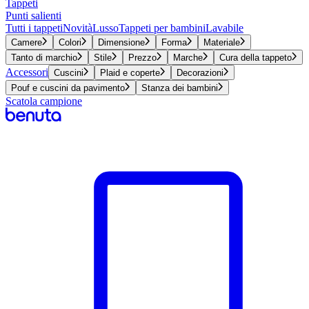
Tappeti
Punti salienti
Tutti i tappeti
Novità
Lusso
Tappeti per bambini
Lavabile
Camere
Colori
Dimensione
Forma
Materiale
Tanto di marchio
Stile
Prezzo
Marche
Cura della tappeto
Accessori
Cuscini
Plaid e coperte
Decorazioni
Pouf e cuscini da pavimento
Stanza dei bambini
Scatola campione