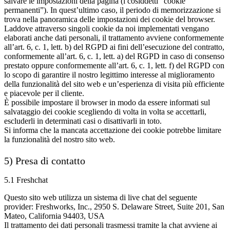
salvare le impostazioni della pagina (i cosiddetti “cookie
permanenti”). In quest’ultimo caso, il periodo di memorizzazione si
trova nella panoramica delle impostazioni dei cookie del browser.
Laddove attraverso singoli cookie da noi implementati vengano
elaborati anche dati personali, il trattamento avviene conformemente
all’art. 6, c. 1, lett. b) del RGPD ai fini dell’esecuzione del contratto,
conformemente all’art. 6, c. 1, lett. a) del RGPD in caso di consenso
prestato oppure conformemente all’art. 6, c. 1, lett. f) del RGPD con
lo scopo di garantire il nostro legittimo interesse al miglioramento
della funzionalità del sito web e un’esperienza di visita più efficiente
e piacevole per il cliente.
È possibile impostare il browser in modo da essere informati sul
salvataggio dei cookie scegliendo di volta in volta se accettarli,
escluderli in determinati casi o disattivarli in toto.
Si informa che la mancata accettazione dei cookie potrebbe limitare
la funzionalità del nostro sito web.
5) Presa di contatto
5.1 Freshchat
Questo sito web utilizza un sistema di live chat del seguente
provider: Freshworks, Inc., 2950 S. Delaware Street, Suite 201, San
Mateo, California 94403, USA
Il trattamento dei dati personali trasmessi tramite la chat avviene ai