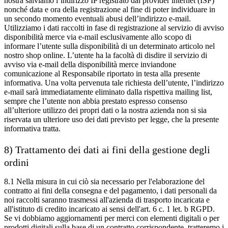
nostra salviamo l’indirizzo IP registrato dal provider internet (ISP)
nonché data e ora della registrazione al fine di poter individuare in
un secondo momento eventuali abusi dell’indirizzo e-mail.
Utilizziamo i dati raccolti in fase di registrazione al servizio di avviso
disponibilità merce via e-mail esclusivamente allo scopo di
informare l’utente sulla disponibilità di un determinato articolo nel
nostro shop online. L’utente ha la facoltà di disdire il servizio di
avviso via e-mail della disponibilità merce inviandone
comunicazione al Responsabile riportato in testa alla presente
informativa. Una volta pervenuta tale richiesta dell’utente, l’indirizzo
e-mail sarà immediatamente eliminato dalla rispettiva mailing list,
sempre che l’utente non abbia prestato espresso consenso
all’ulteriore utilizzo dei propri dati o la nostra azienda non si sia
riservata un ulteriore uso dei dati previsto per legge, che la presente
informativa tratta.
8) Trattamento dei dati ai fini della gestione degli
ordini
8.1 Nella misura in cui ciò sia necessario per l'elaborazione del
contratto ai fini della consegna e del pagamento, i dati personali da
noi raccolti saranno trasmessi all'azienda di trasporto incaricata e
all'istituto di credito incaricato ai sensi dell'art. 6 c. 1 let. b RGPD.
Se vi dobbiamo aggiornamenti per merci con elementi digitali o per
prodotti digitali sulla base di un contratto corrispondente, tratteremo i