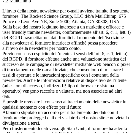
7.2 MailChimp
L’invio della nostra newsletter per e-mail avviene tramite il seguente
fornitore: The Rocket Science Group, LLC d/b/a MailChimp, 675
Ponce de Leon Ave NE, Suite 5000, Atlanta, GA 30308, USA
Sulla base del nostro legittimo interesse a un marketing efficace e
user-friendly tramite newsletter, conformemente all’art. 6, c. 1, lett. f)
del RGPD trasmettiamo i dati fornitici al momento dell’iscrizione
alla newsletter al fornitore incaricato affinché possa procedere
all’invio della newsletter per nostro conto.
Previo consenso esplicito dell’utente ai sensi dell’art. 6, c. 1, lett. a)
del RGPD, il fornitore effettua anche una valutazione statistica del
successo delle campagne di newsletter mediante web beacon o pixel
di tracciamento nelle e-mail inviate, che consentono di misurare i
tassi di apertura e le interazioni specifiche con i contenuti della
newsletter. Anche le informazioni relative al dispositivo dell’utente
(ad es. ora di accesso, indirizzo IP, tipo di browser e sistema
operativo) vengono raccolte e valutate, ma non associate ad altri
dati.
È possibile revocare il consenso al tracciamento delle newsletter in
qualsiasi momento con effetto per il futuro.
Abbiamo stipulato un accordo per il trattamento dei dati con il
fornitore che protegge i dati dei visitatori del nostro sito e ne vieta la
divulgazione a terzi.
Per i trasferimenti di dati verso gli Stati Uniti, il fornitore ha aderito