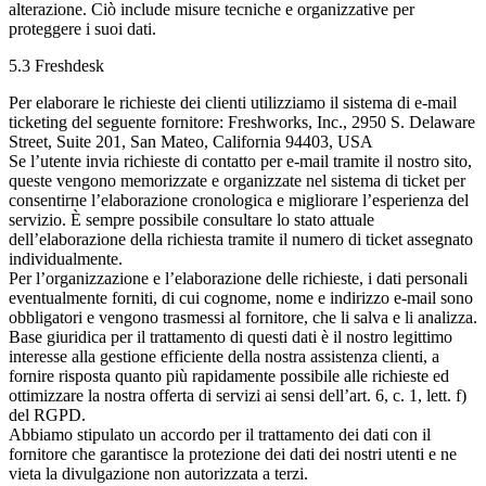
alterazione. Ciò include misure tecniche e organizzative per
proteggere i suoi dati.
5.3 Freshdesk
Per elaborare le richieste dei clienti utilizziamo il sistema di e-mail
ticketing del seguente fornitore: Freshworks, Inc., 2950 S. Delaware
Street, Suite 201, San Mateo, California 94403, USA
Se l’utente invia richieste di contatto per e-mail tramite il nostro sito,
queste vengono memorizzate e organizzate nel sistema di ticket per
consentirne l’elaborazione cronologica e migliorare l’esperienza del
servizio. È sempre possibile consultare lo stato attuale
dell’elaborazione della richiesta tramite il numero di ticket assegnato
individualmente.
Per l’organizzazione e l’elaborazione delle richieste, i dati personali
eventualmente forniti, di cui cognome, nome e indirizzo e-mail sono
obbligatori e vengono trasmessi al fornitore, che li salva e li analizza.
Base giuridica per il trattamento di questi dati è il nostro legittimo
interesse alla gestione efficiente della nostra assistenza clienti, a
fornire risposta quanto più rapidamente possibile alle richieste ed
ottimizzare la nostra offerta di servizi ai sensi dell’art. 6, c. 1, lett. f)
del RGPD.
Abbiamo stipulato un accordo per il trattamento dei dati con il
fornitore che garantisce la protezione dei dati dei nostri utenti e ne
vieta la divulgazione non autorizzata a terzi.