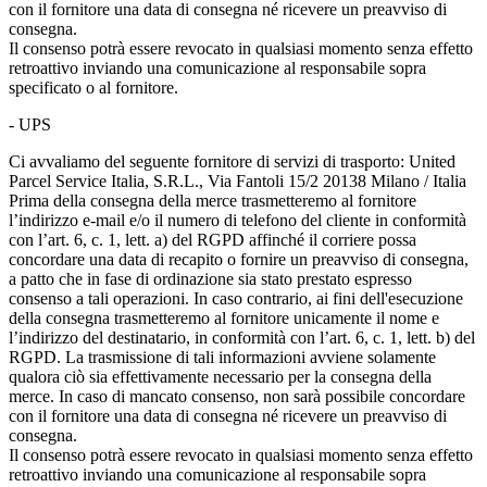
con il fornitore una data di consegna né ricevere un preavviso di
consegna.
Il consenso potrà essere revocato in qualsiasi momento senza effetto
retroattivo inviando una comunicazione al responsabile sopra
specificato o al fornitore.
- UPS
Ci avvaliamo del seguente fornitore di servizi di trasporto: United
Parcel Service Italia, S.R.L., Via Fantoli 15/2 20138 Milano / Italia
Prima della consegna della merce trasmetteremo al fornitore
l’indirizzo e-mail e/o il numero di telefono del cliente in conformità
con l’art. 6, c. 1, lett. a) del RGPD affinché il corriere possa
concordare una data di recapito o fornire un preavviso di consegna,
a patto che in fase di ordinazione sia stato prestato espresso
consenso a tali operazioni. In caso contrario, ai fini dell'esecuzione
della consegna trasmetteremo al fornitore unicamente il nome e
l’indirizzo del destinatario, in conformità con l’art. 6, c. 1, lett. b) del
RGPD. La trasmissione di tali informazioni avviene solamente
qualora ciò sia effettivamente necessario per la consegna della
merce. In caso di mancato consenso, non sarà possibile concordare
con il fornitore una data di consegna né ricevere un preavviso di
consegna.
Il consenso potrà essere revocato in qualsiasi momento senza effetto
retroattivo inviando una comunicazione al responsabile sopra