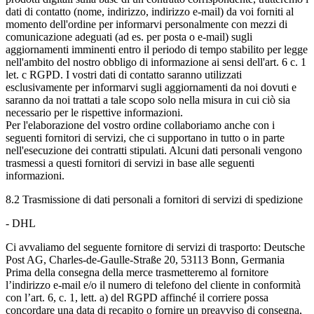
dati di contatto (nome, indirizzo, indirizzo e-mail) da voi forniti al
momento dell'ordine per informarvi personalmente con mezzi di
comunicazione adeguati (ad es. per posta o e-mail) sugli
aggiornamenti imminenti entro il periodo di tempo stabilito per legge
nell'ambito del nostro obbligo di informazione ai sensi dell'art. 6 c. 1
let. c RGPD. I vostri dati di contatto saranno utilizzati
esclusivamente per informarvi sugli aggiornamenti da noi dovuti e
saranno da noi trattati a tale scopo solo nella misura in cui ciò sia
necessario per le rispettive informazioni.
Per l'elaborazione del vostro ordine collaboriamo anche con i
seguenti fornitori di servizi, che ci supportano in tutto o in parte
nell'esecuzione dei contratti stipulati. Alcuni dati personali vengono
trasmessi a questi fornitori di servizi in base alle seguenti
informazioni.
8.2 Trasmissione di dati personali a fornitori di servizi di spedizione
- DHL
Ci avvaliamo del seguente fornitore di servizi di trasporto: Deutsche
Post AG, Charles-de-Gaulle-Straße 20, 53113 Bonn, Germania
Prima della consegna della merce trasmetteremo al fornitore
l’indirizzo e-mail e/o il numero di telefono del cliente in conformità
con l’art. 6, c. 1, lett. a) del RGPD affinché il corriere possa
concordare una data di recapito o fornire un preavviso di consegna,