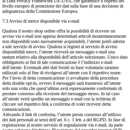
al Data Privacy Framework UE-USA, che garantisce il rispetto del
livello europeo di protezione dei dati sulla base di una decisione di
adeguatezza della Commissione Europea.
7.3 Avviso di merce disponibile via e-mail
Qualora il nostro shop online offra la possibilità di ricevere un
avviso via e-mail non appena determinati articoli momentaneamente
non disponibili sono nuovamente acquistabili, l’utente potrò aderire
a tale servizio di avviso. Qualora si registri al servizio di avviso
disponibilità merce, l’utente riceverà un messaggio e-mail una
tantum relativo alla disponibilità dell’articolo selezionato. Unico dato
obbligatorio ai fini di tale comunicazione è l’indirizzo e-mail
dell’utente. Eventuali altri dati forniti su base volontaria saranno
utilizzati solo al fine di rivolgersi all’utente con il rispettivo nome.
Per l’invio di detta comunicazione ci avvaliamo della procedura
detta double opt-in, ovvero il messaggio sarà trasmesso all’utente
solo una volta che quest’ultimo avrà espressamente confermato di
prestare consenso alla ricezione del messaggio stesso. In tal caso
all’utente verrà spedito un messaggio e-mail con la richiesta di
cliccare sul rispettivo link a conferma di voler ricevere detta
comunicazione.
Attivando il link di conferma, l’utente presta consenso all’utilizzo
dei dati personali ai sensi dell’art. 6 c. 1 lett. a del RGPD. In fase di
registrazione al nostro servizio di segnalazione via e-mail, da parte