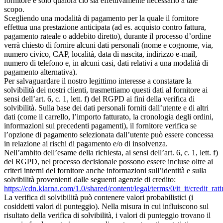
fornitore e solo qualora ciò sia effettivamente necessario a tale
scopo.
Scegliendo una modalità di pagamento per la quale il fornitore
effettua una prestazione anticipata (ad es. acquisto contro fattura,
pagamento rateale o addebito diretto), durante il processo d’ordine
verrà chiesto di fornire alcuni dati personali (nome e cognome, via,
numero civico, CAP, località, data di nascita, indirizzo e-mail,
numero di telefono e, in alcuni casi, dati relativi a una modalità di
pagamento alternativa).
Per salvaguardare il nostro legittimo interesse a constatare la
solvibilità dei nostri clienti, trasmettiamo questi dati al fornitore ai
sensi dell’art. 6, c. 1, lett. f) del RGPD ai fini della verifica di
solvibilità. Sulla base dei dati personali forniti dall’utente e di altri
dati (come il carrello, l’importo fatturato, la cronologia degli ordini,
informazioni sui precedenti pagamenti), il fornitore verifica se
l’opzione di pagamento selezionata dall’utente può essere concessa
in relazione ai rischi di pagamento e/o di insolvenza.
Nell’ambito dell’esame della richiesta, ai sensi dell’art. 6, c. 1, lett. f)
del RGPD, nel processo decisionale possono essere incluse oltre ai
criteri interni del fornitore anche informazioni sull’identità e sulla
solvibilità provenienti dalle seguenti agenzie di credito:
https://cdn.klarna.com/1.0/shared/content/legal/terms/0/it_it/credit_ra
La verifica di solvibilità può contenere valori probabilistici (i
cosiddetti valori di punteggio). Nella misura in cui influiscono sul
risultato della verifica di solvibilità, i valori di punteggio trovano il