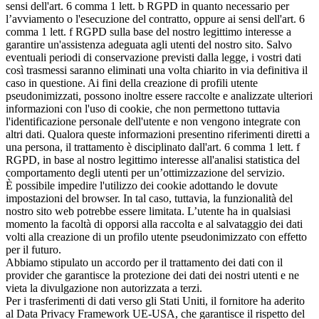
sensi dell'art. 6 comma 1 lett. b RGPD in quanto necessario per
l’avviamento o l'esecuzione del contratto, oppure ai sensi dell'art. 6
comma 1 lett. f RGPD sulla base del nostro legittimo interesse a
garantire un'assistenza adeguata agli utenti del nostro sito. Salvo
eventuali periodi di conservazione previsti dalla legge, i vostri dati
così trasmessi saranno eliminati una volta chiarito in via definitiva il
caso in questione. Ai fini della creazione di profili utente
pseudonimizzati, possono inoltre essere raccolte e analizzate ulteriori
informazioni con l'uso di cookie, che non permettono tuttavia
l'identificazione personale dell'utente e non vengono integrate con
altri dati. Qualora queste informazioni presentino riferimenti diretti a
una persona, il trattamento è disciplinato dall'art. 6 comma 1 lett. f
RGPD, in base al nostro legittimo interesse all'analisi statistica del
comportamento degli utenti per un’ottimizzazione del servizio.
È possibile impedire l'utilizzo dei cookie adottando le dovute
impostazioni del browser. In tal caso, tuttavia, la funzionalità del
nostro sito web potrebbe essere limitata. L’utente ha in qualsiasi
momento la facoltà di opporsi alla raccolta e al salvataggio dei dati
volti alla creazione di un profilo utente pseudonimizzato con effetto
per il futuro.
Abbiamo stipulato un accordo per il trattamento dei dati con il
provider che garantisce la protezione dei dati dei nostri utenti e ne
vieta la divulgazione non autorizzata a terzi.
Per i trasferimenti di dati verso gli Stati Uniti, il fornitore ha aderito
al Data Privacy Framework UE-USA, che garantisce il rispetto del