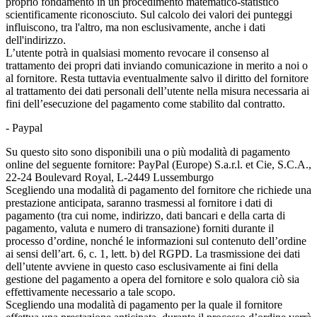
proprio fondamento in un procedimento matematico-statistico
scientificamente riconosciuto. Sul calcolo dei valori dei punteggi
influiscono, tra l'altro, ma non esclusivamente, anche i dati
dell'indirizzo.
L’utente potrà in qualsiasi momento revocare il consenso al
trattamento dei propri dati inviando comunicazione in merito a noi o
al fornitore. Resta tuttavia eventualmente salvo il diritto del fornitore
al trattamento dei dati personali dell’utente nella misura necessaria ai
fini dell’esecuzione del pagamento come stabilito dal contratto.
- Paypal
Su questo sito sono disponibili una o più modalità di pagamento
online del seguente fornitore: PayPal (Europe) S.a.r.l. et Cie, S.C.A.,
22-24 Boulevard Royal, L-2449 Lussemburgo
Scegliendo una modalità di pagamento del fornitore che richiede una
prestazione anticipata, saranno trasmessi al fornitore i dati di
pagamento (tra cui nome, indirizzo, dati bancari e della carta di
pagamento, valuta e numero di transazione) forniti durante il
processo d’ordine, nonché le informazioni sul contenuto dell’ordine
ai sensi dell’art. 6, c. 1, lett. b) del RGPD. La trasmissione dei dati
dell’utente avviene in questo caso esclusivamente ai fini della
gestione del pagamento a opera del fornitore e solo qualora ciò sia
effettivamente necessario a tale scopo.
Scegliendo una modalità di pagamento per la quale il fornitore