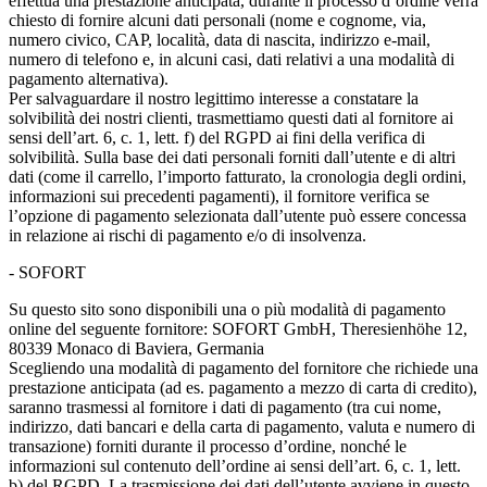
effettua una prestazione anticipata, durante il processo d’ordine verrà
chiesto di fornire alcuni dati personali (nome e cognome, via,
numero civico, CAP, località, data di nascita, indirizzo e-mail,
numero di telefono e, in alcuni casi, dati relativi a una modalità di
pagamento alternativa).
Per salvaguardare il nostro legittimo interesse a constatare la
solvibilità dei nostri clienti, trasmettiamo questi dati al fornitore ai
sensi dell’art. 6, c. 1, lett. f) del RGPD ai fini della verifica di
solvibilità. Sulla base dei dati personali forniti dall’utente e di altri
dati (come il carrello, l’importo fatturato, la cronologia degli ordini,
informazioni sui precedenti pagamenti), il fornitore verifica se
l’opzione di pagamento selezionata dall’utente può essere concessa
in relazione ai rischi di pagamento e/o di insolvenza.
- SOFORT
Su questo sito sono disponibili una o più modalità di pagamento
online del seguente fornitore: SOFORT GmbH, Theresienhöhe 12,
80339 Monaco di Baviera, Germania
Scegliendo una modalità di pagamento del fornitore che richiede una
prestazione anticipata (ad es. pagamento a mezzo di carta di credito),
saranno trasmessi al fornitore i dati di pagamento (tra cui nome,
indirizzo, dati bancari e della carta di pagamento, valuta e numero di
transazione) forniti durante il processo d’ordine, nonché le
informazioni sul contenuto dell’ordine ai sensi dell’art. 6, c. 1, lett.
b) del RGPD. La trasmissione dei dati dell’utente avviene in questo