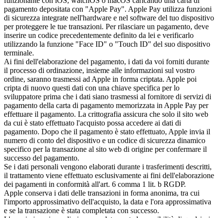
funzionante con iOS, watchOS o macOS caricando una carta di
pagamento depositata con "Apple Pay". Apple Pay utilizza funzioni
di sicurezza integrate nell'hardware e nel software del tuo dispositivo
per proteggere le tue transazioni. Per rilasciare un pagamento, deve
inserire un codice precedentemente definito da lei e verificarlo
utilizzando la funzione "Face ID" o "Touch ID" del suo dispositivo
terminale.
Ai fini dell'elaborazione del pagamento, i dati da voi forniti durante
il processo di ordinazione, insieme alle informazioni sul vostro
ordine, saranno trasmessi ad Apple in forma criptata. Apple poi
cripta di nuovo questi dati con una chiave specifica per lo
sviluppatore prima che i dati siano trasmessi al fornitore di servizi di
pagamento della carta di pagamento memorizzata in Apple Pay per
effettuare il pagamento. La crittografia assicura che solo il sito web
da cui è stato effettuato l'acquisto possa accedere ai dati di
pagamento. Dopo che il pagamento è stato effettuato, Apple invia il
numero di conto del dispositivo e un codice di sicurezza dinamico
specifico per la transazione al sito web di origine per confermare il
successo del pagamento.
Se i dati personali vengono elaborati durante i trasferimenti descritti,
il trattamento viene effettuato esclusivamente ai fini dell'elaborazione
dei pagamenti in conformità all'art. 6 comma 1 lit. b RGDP.
Apple conserva i dati delle transazioni in forma anonima, tra cui
l'importo approssimativo dell'acquisto, la data e l'ora approssimativa
e se la transazione è stata completata con successo.