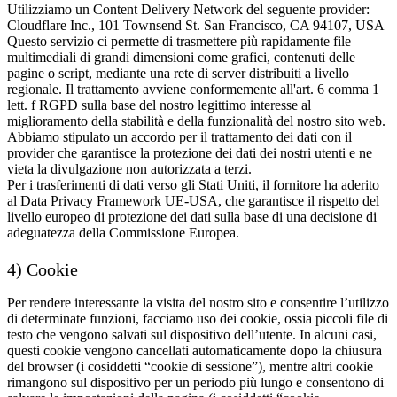
Utilizziamo un Content Delivery Network del seguente provider:
Cloudflare Inc., 101 Townsend St. San Francisco, CA 94107, USA
Questo servizio ci permette di trasmettere più rapidamente file
multimediali di grandi dimensioni come grafici, contenuti delle
pagine o script, mediante una rete di server distribuiti a livello
regionale. Il trattamento avviene conformemente all'art. 6 comma 1
lett. f RGPD sulla base del nostro legittimo interesse al
miglioramento della stabilità e della funzionalità del nostro sito web.
Abbiamo stipulato un accordo per il trattamento dei dati con il
provider che garantisce la protezione dei dati dei nostri utenti e ne
vieta la divulgazione non autorizzata a terzi.
Per i trasferimenti di dati verso gli Stati Uniti, il fornitore ha aderito
al Data Privacy Framework UE-USA, che garantisce il rispetto del
livello europeo di protezione dei dati sulla base di una decisione di
adeguatezza della Commissione Europea.
4) Cookie
Per rendere interessante la visita del nostro sito e consentire l’utilizzo
di determinate funzioni, facciamo uso dei cookie, ossia piccoli file di
testo che vengono salvati sul dispositivo dell’utente. In alcuni casi,
questi cookie vengono cancellati automaticamente dopo la chiusura
del browser (i cosiddetti “cookie di sessione”), mentre altri cookie
rimangono sul dispositivo per un periodo più lungo e consentono di