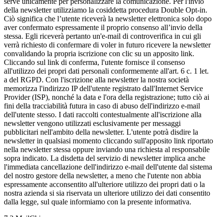
serve unicamente per personalizzare la comunicazione. Per l'invio
della newsletter utilizziamo la cosiddetta procedura Double Opt-in.
Ciò significa che l’utente riceverà la newsletter elettronica solo dopo
aver confermato espressamente il proprio consenso all’invio della
stessa. Egli riceverà pertanto un'e-mail di controverifica in cui gli
verrà richiesto di confermare di voler in futuro ricevere la newsletter
convalidando la propria iscrizione con clic su un apposito link.
Cliccando sul link di conferma, l'utente fornisce il consenso
all'utilizzo dei propri dati personali conformemente all'art. 6 c. 1 let.
a del RGPD. Con l'iscrizione alla newsletter la nostra società
memorizza l'indirizzo IP dell'utente registrato dall'Internet Service
Provider (ISP), nonché la data e l'ora della registrazione; tutto ciò ai
fini della tracciabilità futura in caso di abuso dell'indirizzo e-mail
dell'utente stesso. I dati raccolti contestualmente all'iscrizione alla
newsletter vengono utilizzati esclusivamente per messaggi
pubblicitari nell'ambito della newsletter. L'utente potrà disdire la
newsletter in qualsiasi momento cliccando sull'apposito link riportato
nella newsletter stessa oppure inviando una richiesta al responsabile
sopra indicato. La disdetta del servizio di newsletter implica anche
l'immediata cancellazione dell'indirizzo e-mail dell'utente dal sistema
del nostro gestore della newsletter, a meno che l'utente non abbia
espressamente acconsentito all'ulteriore utilizzo dei propri dati o la
nostra azienda si sia riservata un ulteriore utilizzo dei dati consentito
dalla legge, sul quale informiamo con la presente informativa.