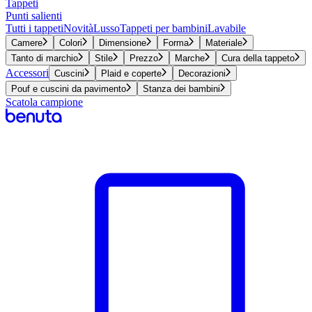
Tappeti
Punti salienti
Tutti i tappeti
Novità
Lusso
Tappeti per bambini
Lavabile
Camere
Colori
Dimensione
Forma
Materiale
Tanto di marchio
Stile
Prezzo
Marche
Cura della tappeto
Accessori
Cuscini
Plaid e coperte
Decorazioni
Pouf e cuscini da pavimento
Stanza dei bambini
Scatola campione