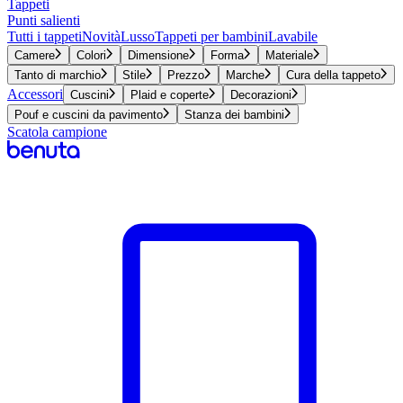
Tappeti
Punti salienti
Tutti i tappeti
Novità
Lusso
Tappeti per bambini
Lavabile
Camere
Colori
Dimensione
Forma
Materiale
Tanto di marchio
Stile
Prezzo
Marche
Cura della tappeto
Accessori
Cuscini
Plaid e coperte
Decorazioni
Pouf e cuscini da pavimento
Stanza dei bambini
Scatola campione