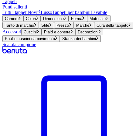
Tappeti
Punti salienti
Tutti i tappeti
Novità
Lusso
Tappeti per bambini
Lavabile
Camere
Colori
Dimensione
Forma
Materiale
Tanto di marchio
Stile
Prezzo
Marche
Cura della tappeto
Accessori
Cuscini
Plaid e coperte
Decorazioni
Pouf e cuscini da pavimento
Stanza dei bambini
Scatola campione