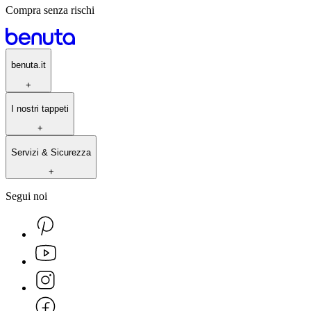
Compra senza rischi
benuta.it
+
I nostri tappeti
+
Servizi & Sicurezza
+
Segui noi