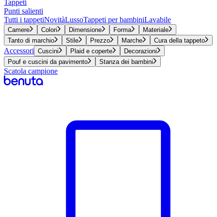
Tappeti
Punti salienti
Tutti i tappeti
Novità
Lusso
Tappeti per bambini
Lavabile
Camere
Colori
Dimensione
Forma
Materiale
Tanto di marchio
Stile
Prezzo
Marche
Cura della tappeto
Accessori
Cuscini
Plaid e coperte
Decorazioni
Pouf e cuscini da pavimento
Stanza dei bambini
Scatola campione