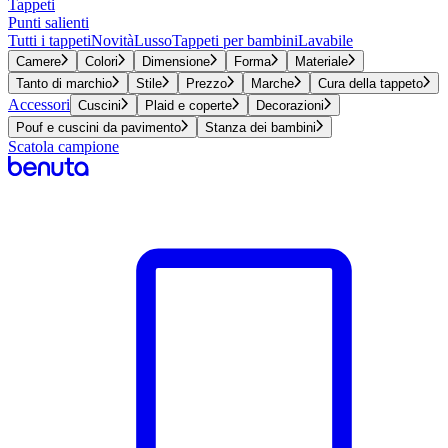
Tappeti
Punti salienti
Tutti i tappeti
Novità
Lusso
Tappeti per bambini
Lavabile
Camere
Colori
Dimensione
Forma
Materiale
Tanto di marchio
Stile
Prezzo
Marche
Cura della tappeto
Accessori
Cuscini
Plaid e coperte
Decorazioni
Pouf e cuscini da pavimento
Stanza dei bambini
Scatola campione