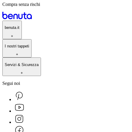
Compra senza rischi
benuta.it
+
I nostri tappeti
+
Servizi & Sicurezza
+
Segui noi