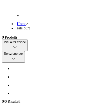
Home
>
sale pure
0
Prodotti
Visualizzazione
Selezione per
0
/
0
Risultati