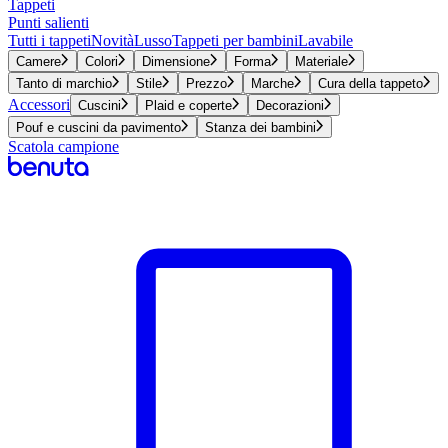
Tappeti
Punti salienti
Tutti i tappeti
Novità
Lusso
Tappeti per bambini
Lavabile
Camere
Colori
Dimensione
Forma
Materiale
Tanto di marchio
Stile
Prezzo
Marche
Cura della tappeto
Accessori
Cuscini
Plaid e coperte
Decorazioni
Pouf e cuscini da pavimento
Stanza dei bambini
Scatola campione