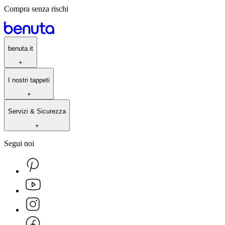
Compra senza rischi
benuta.it
+
I nostri tappeti
+
Servizi & Sicurezza
+
Segui noi