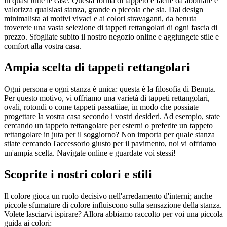
in quasi tutte le case. Questa forma di tappeto è facile da abbinare e
valorizza qualsiasi stanza, grande o piccola che sia. Dal design
minimalista ai motivi vivaci e ai colori stravaganti, da benuta
troverete una vasta selezione di tappeti rettangolari di ogni fascia di
prezzo. Sfogliate subito il nostro negozio online e aggiungete stile e
comfort alla vostra casa.
Ampia scelta di tappeti rettangolari
Ogni persona e ogni stanza è unica: questa è la filosofia di Benuta.
Per questo motivo, vi offriamo una varietà di tappeti rettangolari,
ovali, rotondi o come tappeti passatiiae, in modo che possiate
progettare la vostra casa secondo i vostri desideri. Ad esempio, state
cercando un tappeto rettangolare per esterni o preferite un tappeto
rettangolare in juta per il soggiorno? Non importa per quale stanza
stiate cercando l'accessorio giusto per il pavimento, noi vi offriamo
un'ampia scelta. Navigate online e guardate voi stessi!
Scoprite i nostri colori e stili
Il colore gioca un ruolo decisivo nell'arredamento d'interni; anche
piccole sfumature di colore influiscono sulla sensazione della stanza.
Volete lasciarvi ispirare? Allora abbiamo raccolto per voi una piccola
guida ai colori: