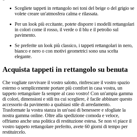
Scegliete tappeti in rettangolo nei toni del beige o del grigio se
volete creare un'atmosfera calma e rilassata.
Per un look più eccitante, potete disporre i modelli rettangolari
in colori come il rosso, il verde o il blu e il petrolio sul
pavimento.
Se preferite un look più classico, i tappeti rettangolari in nero,
bianco e nero o con motivi geometrici sono una scelta
elegante.
Acquista tappeti in rettangolo su benuta
Che vogliate ravvivare il vostro salotto, rinfrescare il vostro spazio
esterno o semplicemente portare più comfort in casa vostra, un
tappeto rettangolare fa sempre al caso vostro! Con un'ampia gamma
di colori, dimensioni e stili tra cui scegliere, è facile abbinare questo
accessorio da pavimento a qualsiasi stile di arredamento.
Trasformate la vostra stanza in un'oasi di benessere e sfogliate la
nostra gamma online. Oltre alla spedizione comoda e veloce,
offriamo anche una politica di restituzione estesa. Se non vi piace il
vostro tappeto rettangolare preferito, avete 60 giorni di tempo per
restituircelo.