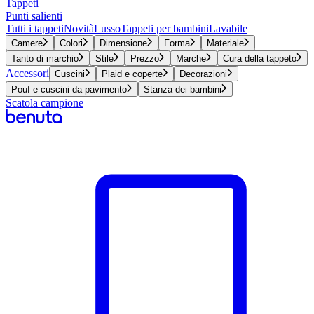
Tappeti
Punti salienti
Tutti i tappeti
Novità
Lusso
Tappeti per bambini
Lavabile
Camere
Colori
Dimensione
Forma
Materiale
Tanto di marchio
Stile
Prezzo
Marche
Cura della tappeto
Accessori
Cuscini
Plaid e coperte
Decorazioni
Pouf e cuscini da pavimento
Stanza dei bambini
Scatola campione