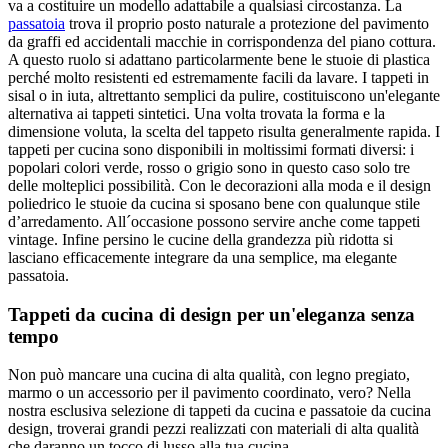
va a costituire un modello adattabile a qualsiasi circostanza. La
passatoia
trova il proprio posto naturale a protezione del pavimento
da graffi ed accidentali macchie in corrispondenza del piano cottura.
A questo ruolo si adattano particolarmente bene le stuoie di plastica
perché molto resistenti ed estremamente facili da lavare. I tappeti in
sisal o in iuta, altrettanto semplici da pulire, costituiscono un'elegante
alternativa ai tappeti sintetici. Una volta trovata la forma e la
dimensione voluta, la scelta del tappeto risulta generalmente rapida. I
tappeti per cucina sono disponibili in moltissimi formati diversi: i
popolari colori verde, rosso o grigio sono in questo caso solo tre
delle molteplici possibilità. Con le decorazioni alla moda e il design
poliedrico le stuoie da cucina si sposano bene con qualunque stile
d’arredamento. All´occasione possono servire anche come tappeti
vintage. Infine persino le cucine della grandezza più ridotta si
lasciano efficacemente integrare da una semplice, ma elegante
passatoia.
Tappeti da cucina di design per un'eleganza senza
tempo
Non può mancare una cucina di alta qualità, con legno pregiato,
marmo o un accessorio per il pavimento coordinato, vero? Nella
nostra esclusiva selezione di tappeti da cucina e passatoie da cucina
design, troverai grandi pezzi realizzati con materiali di alta qualità
che daranno un tocco di lusso alla tua cucina.