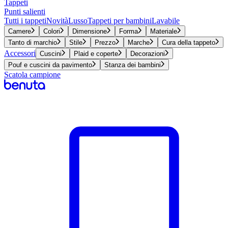
Tappeti
Punti salienti
Tutti i tappeti
Novità
Lusso
Tappeti per bambini
Lavabile
Camere
Colori
Dimensione
Forma
Materiale
Tanto di marchio
Stile
Prezzo
Marche
Cura della tappeto
Accessori
Cuscini
Plaid e coperte
Decorazioni
Pouf e cuscini da pavimento
Stanza dei bambini
Scatola campione