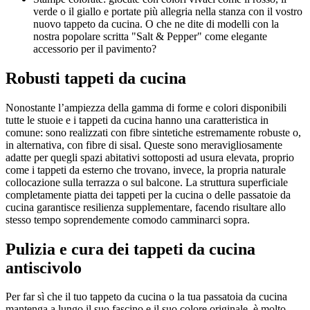
verde o il giallo e portate più allegria nella stanza con il vostro
nuovo tappeto da cucina. O che ne dite di modelli con la
nostra popolare scritta "Salt & Pepper" come elegante
accessorio per il pavimento?
Robusti tappeti da cucina
Nonostante l’ampiezza della gamma di forme e colori disponibili
tutte le stuoie e i tappeti da cucina hanno una caratteristica in
comune: sono realizzati con fibre sintetiche estremamente robuste o,
in alternativa, con fibre di sisal. Queste sono meravigliosamente
adatte per quegli spazi abitativi sottoposti ad usura elevata, proprio
come i tappeti da esterno che trovano, invece, la propria naturale
collocazione sulla terrazza o sul balcone. La struttura superficiale
completamente piatta dei tappeti per la cucina o delle passatoie da
cucina garantisce resilienza supplementare, facendo risultare allo
stesso tempo soprendemente comodo camminarci sopra.
Pulizia e cura dei tappeti da cucina
antiscivolo
Per far sì che il tuo tappeto da cucina o la tua passatoia da cucina
mantenga a lungo il suo fascino e il suo colore originale, è molto