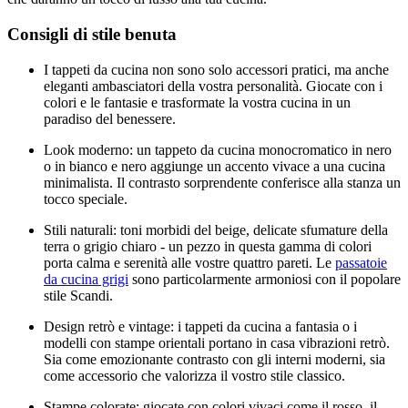
Consigli di stile benuta
I tappeti da cucina non sono solo accessori pratici, ma anche
eleganti ambasciatori della vostra personalità. Giocate con i
colori e le fantasie e trasformate la vostra cucina in un
paradiso del benessere.
Look moderno: un tappeto da cucina monocromatico in nero
o in bianco e nero aggiunge un accento vivace a una cucina
minimalista. Il contrasto sorprendente conferisce alla stanza un
tocco speciale.
Stili naturali: toni morbidi del beige, delicate sfumature della
terra o grigio chiaro - un pezzo in questa gamma di colori
porta calma e serenità alle vostre quattro pareti. Le
passatoie
da cucina grigi
sono particolarmente armoniosi con il popolare
stile Scandi.
Design retrò e vintage: i tappeti da cucina a fantasia o i
modelli con stampe orientali portano in casa vibrazioni retrò.
Sia come emozionante contrasto con gli interni moderni, sia
come accessorio che valorizza il vostro stile classico.
Stampe colorate: giocate con colori vivaci come il rosso, il