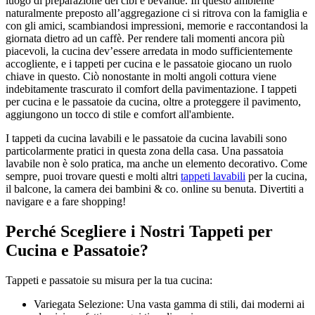
luogo di preparazione dei cibi e bevande. In questo ambiente
naturalmente preposto all’aggregazione ci si ritrova con la famiglia e
con gli amici, scambiandosi impressioni, memorie e raccontandosi la
giornata dietro ad un caffè. Per rendere tali momenti ancora più
piacevoli, la cucina dev’essere arredata in modo sufficientemente
accogliente, e i tappeti per cucina e le passatoie giocano un ruolo
chiave in questo. Ciò nonostante in molti angoli cottura viene
indebitamente trascurato il comfort della pavimentazione. I tappeti
per cucina e le passatoie da cucina, oltre a proteggere il pavimento,
aggiungono un tocco di stile e comfort all'ambiente.
I tappeti da cucina lavabili e le passatoie da cucina lavabili sono
particolarmente pratici in questa zona della casa. Una passatoia
lavabile non è solo pratica, ma anche un elemento decorativo. Come
sempre, puoi trovare questi e molti altri
tappeti lavabili
per la cucina,
il balcone, la camera dei bambini & co. online su benuta. Divertiti a
navigare e a fare shopping!
Perché Scegliere i Nostri Tappeti per
Cucina e Passatoie?
Tappeti e passatoie su misura per la tua cucina:
Variegata Selezione: Una vasta gamma di stili, dai moderni ai