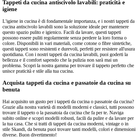
Tappeti da cucina antiscivolo lavabili: praticità e
igiene
L'igiene in cucina è di fondamentale importanza, e i nostri tappeti da
cucina antiscivolo lavabili sono la soluzione ideale per mantenere
questo spazio pulito e igienico. Facili da lavare, questi tappeti
possono essere puliti regolarmente senza perdere la loro forma o
colore. Disponibili in vari materiali, come cotone o fibre sintetiche,
questi tappeti sono resistenti e durevoli, perfetti per resistere all'usura
quotidiana. Con i nostri tappeti da cucina lavabili, puoi goderti la
bellezza e il comfort sapendo che la pulizia non sarà mai un
problema. Scopri la nostra gamma per trovare il tappeto perfetto che
unisce praticità e stile alla tua cucina.
Acquista tappeti da cucina e passatoie da cucina su
benuta
Hai acquisito un gusto per i tappeti da cucina o passatoie da cucina?
Grazie alla nostra varietà di modelli moderni e classici, tutti possono
trovare il tappeto o la passatoia da cucina che fa per te. Naviga
subito online e scopri modelli robusti, facili da pulire e da lavare per
la tua casa. Che si tratti di tappeti da cucina moderni, vintage o in
stile Skandi, da benuta puoi trovare tanti modelli, colori e dimensioni
diverse. Buon divertimento!