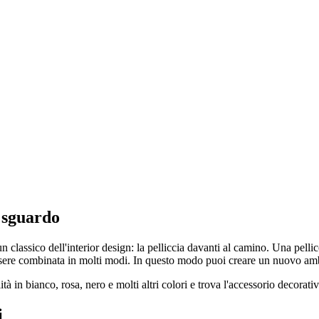
o sguardo
 un classico dell'interior design: la pelliccia davanti al camino. Una pelli
può essere combinata in molti modi. In questo modo puoi creare un nuovo am
tà in bianco, rosa, nero e molti altri colori e trova l'accessorio decorativo
i