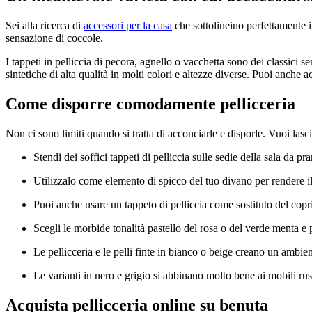
Sei alla ricerca di
accessori per la casa
che sottolineino perfettamente il
sensazione di coccole.
I tappeti in pelliccia di pecora, agnello o vacchetta sono dei classici
sintetiche di alta qualità in molti colori e altezze diverse. Puoi anche a
Come disporre comodamente pellicceria
Non ci sono limiti quando si tratta di acconciarle e disporle. Vuoi lasci
Stendi dei soffici tappeti di pelliccia sulle sedie della sala da pr
Utilizzalo come elemento di spicco del tuo divano per rendere il
Puoi anche usare un tappeto di pelliccia come sostituto del copri
Scegli le morbide tonalità pastello del rosa o del verde menta e 
Le pellicceria e le pelli finte in bianco o beige creano un ambi
Le varianti in nero e grigio si abbinano molto bene ai mobili rust
Acquista pellicceria online su benuta