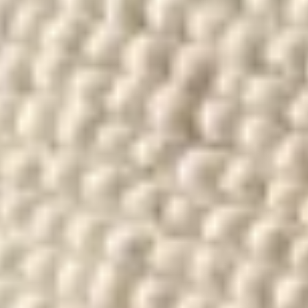
Cerca prodotto
Pure
Fodera per cuscino Beads Crema
(
3
Recensione
)