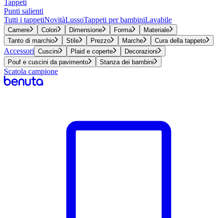
Tappeti
Punti salienti
Tutti i tappeti
Novità
Lusso
Tappeti per bambini
Lavabile
Camere
Colori
Dimensione
Forma
Materiale
Tanto di marchio
Stile
Prezzo
Marche
Cura della tappeto
Accessori
Cuscini
Plaid e coperte
Decorazioni
Pouf e cuscini da pavimento
Stanza dei bambini
Scatola campione