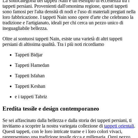
La sottocategoria dei tappeti Nain è un esempio di eccellenza tra i
tappeti persiani. Provenienti dall'omonima regione, questi tappeti
sono famosi per l'alta densità di nodi e l'uso di materiali pregiati nella
loro fabbricazione. I tappeti Nain sono opere d'arte che celebrano la
tradizione e l'artigianato, ideali per chi cerca un pezzo unico di
ineguagliabile bellezza.
Oltre ai sontuosi tappeti Nain, esiste una varietà di altri tappeti
persiani di altissima qualità. Tra i più noti ricordiamo
Tappeti Bidjar
Tappeti Hamedan
Tappeti Isfahan
Tappeti Keshan
e i tappeti Tabriz
Eredita tessile e design contemporaneo
Se sei affascinato dalla bellezza e dalla storia dei tappeti persiani, ti
invitiamo a scoprire la nostra variegata collezione di
tappeti orientali
.
Questi tappeti, con le loro intricate trame e i loro colori vivaci,
rappresentano una tradizione tessile ricca e millenaria. Ogni pezzo