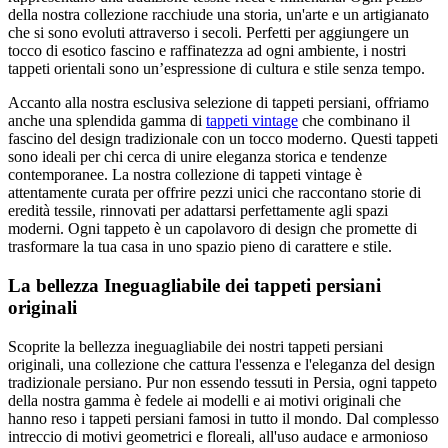
della nostra collezione racchiude una storia, un'arte e un artigianato
che si sono evoluti attraverso i secoli. Perfetti per aggiungere un
tocco di esotico fascino e raffinatezza ad ogni ambiente, i nostri
tappeti orientali sono un’espressione di cultura e stile senza tempo.
Accanto alla nostra esclusiva selezione di tappeti persiani, offriamo
anche una splendida gamma di
tappeti vintage
che combinano il
fascino del design tradizionale con un tocco moderno. Questi tappeti
sono ideali per chi cerca di unire eleganza storica e tendenze
contemporanee. La nostra collezione di tappeti vintage è
attentamente curata per offrire pezzi unici che raccontano storie di
eredità tessile, rinnovati per adattarsi perfettamente agli spazi
moderni. Ogni tappeto è un capolavoro di design che promette di
trasformare la tua casa in uno spazio pieno di carattere e stile.
La bellezza Ineguagliabile dei tappeti persiani
originali
Scoprite la bellezza ineguagliabile dei nostri tappeti persiani
originali, una collezione che cattura l'essenza e l'eleganza del design
tradizionale persiano. Pur non essendo tessuti in Persia, ogni tappeto
della nostra gamma è fedele ai modelli e ai motivi originali che
hanno reso i tappeti persiani famosi in tutto il mondo. Dal complesso
intreccio di motivi geometrici e floreali, all'uso audace e armonioso