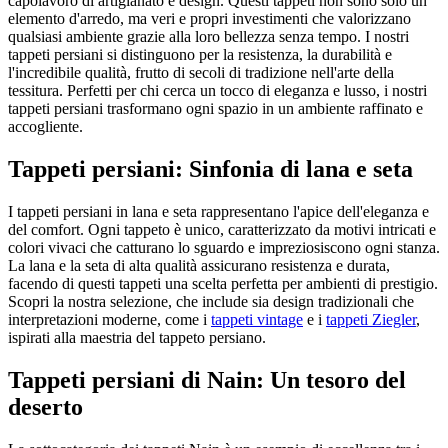
capolavoro di artigianato e design. Questi tappeti non sono solo un
elemento d'arredo, ma veri e propri investimenti che valorizzano
qualsiasi ambiente grazie alla loro bellezza senza tempo. I nostri
tappeti persiani si distinguono per la resistenza, la durabilità e
l'incredibile qualità, frutto di secoli di tradizione nell'arte della
tessitura. Perfetti per chi cerca un tocco di eleganza e lusso, i nostri
tappeti persiani trasformano ogni spazio in un ambiente raffinato e
accogliente.
Tappeti persiani: Sinfonia di lana e seta
I tappeti persiani in lana e seta rappresentano l'apice dell'eleganza e
del comfort. Ogni tappeto è unico, caratterizzato da motivi intricati e
colori vivaci che catturano lo sguardo e impreziosiscono ogni stanza.
La lana e la seta di alta qualità assicurano resistenza e durata,
facendo di questi tappeti una scelta perfetta per ambienti di prestigio.
Scopri la nostra selezione, che include sia design tradizionali che
interpretazioni moderne, come i
tappeti vintage
e i
tappeti Ziegler
,
ispirati alla maestria del tappeto persiano.
Tappeti persiani di Nain: Un tesoro del
deserto