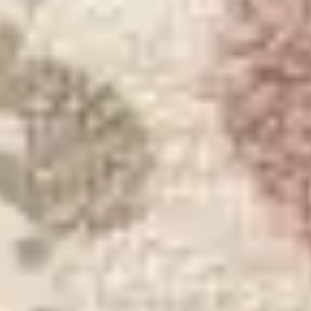
Cerca prodotto
Lytte
Tappeto per bambini Hana Crema/Rosa
(
15
Recensione
)