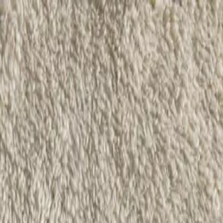
Spedizione gratuita: | Spedizione Prio:
Aiuto e contatti
IT
Tappeti
Accessori
Saldi %
Scatola campione
Cerca prodotto