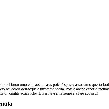
ettono di buon umore la vostra casa, poiché spesso associamo questo loo
tappeto nei colori dell'acqua è un'ottima scelta. Potete anche esporlo fa
a di tonalità acquatiche. Divertitevi a navigare e a fare acquisti!
enuta