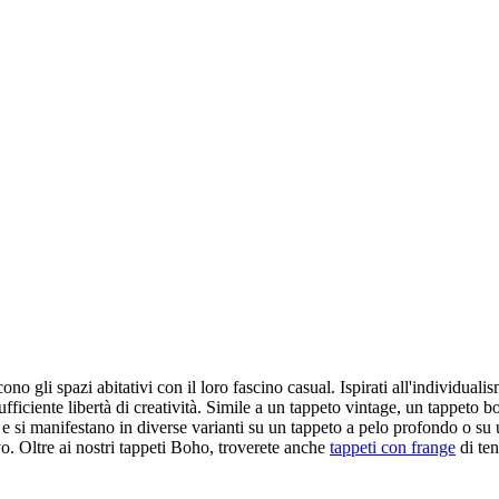
ono gli spazi abitativi con il loro fascino casual. Ispirati all'individual
fficiente libertà di creatività. Simile a un tappeto vintage, un tappeto b
 si manifestano in diverse varianti su un tappeto a pelo profondo o su un
o. Oltre ai nostri tappeti Boho, troverete anche
tappeti con frange
di ten