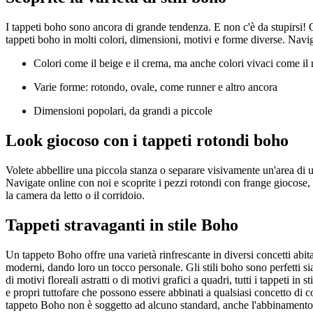
I tappeti boho sono ancora di grande tendenza. E non c'è da stupirsi! 
tappeti boho in molti colori, dimensioni, motivi e forme diverse. Naviga
Colori come il beige e il crema, ma anche colori vivaci come il ro
Varie forme: rotondo, ovale, come runner e altro ancora
Dimensioni popolari, da grandi a piccole
Look giocoso con i tappeti rotondi boho
Volete abbellire una piccola stanza o separare visivamente un'area di 
Navigate online con noi e scoprite i pezzi rotondi con frange giocose, co
la camera da letto o il corridoio.
Tappeti stravaganti in stile Boho
Un tappeto Boho offre una varietà rinfrescante in diversi concetti abita
moderni, dando loro un tocco personale. Gli stili boho sono perfetti sia
di motivi floreali astratti o di motivi grafici a quadri, tutti i tappeti 
e propri tuttofare che possono essere abbinati a qualsiasi concetto di c
tappeto Boho non è soggetto ad alcuno standard, anche l'abbinamento con