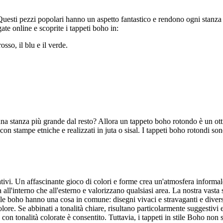
Questi pezzi popolari hanno un aspetto fantastico e rendono ogni stanza 
te online e scoprite i tappeti boho in:
sso, il blu e il verde.
una stanza più grande dal resto? Allora un tappeto boho rotondo è un ot
n stampe etniche e realizzati in juta o sisal. I tappeti boho rotondi sono
tivi. Un affascinante gioco di colori e forme crea un'atmosfera informale 
 all'interno che all'esterno e valorizzano qualsiasi area. La nostra vasta
in stile boho hanno una cosa in comune: disegni vivaci e stravaganti e dive
olore. Se abbinati a tonalità chiare, risultano particolarmente suggestivi
 tonalità colorate è consentito. Tuttavia, i tappeti in stile Boho non s