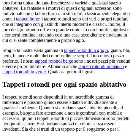
loro forma unica, donano freschezza e varietà a qualsiasi spazio
abitativo. Le fantasie e i motivi di questi originali accessori sono
individuali come la loro forma. In stili retrò, classicamente eleganti o
come i
tappeti boho
: i tappeti rotondi sono dei veri e propri tuttofare
che si integrano con gli stili di interni moderni e classici. Inoltre, il
loro design rotondo offre un grande contrasto con i bordi spigolosi e
i contorni rettilinei, creando così una casa accogliente e invitante in
cui ci si sente completamente a proprio agio.
Sfoglia la nostra vasta gamma di
tappeti rotondi in grigio
, giallo, blu,
nero, bianco e molti altri colori online e scopri il tuo nuovo pezzo
preferito. I nostri
tappeti rotondi beige
sono i nostri pezzi più venduti
e veri e propri tuttofare! Abbiamo anche
tappeti rotondi in bianco
e
tappeti rotondi in verde
. Qualcosa per tutti i gusti.
Tappeti rotondi per ogni spazio abitativo
I tappeti rotondi sono disponibili in un'incredibile gamma di
dimensioni e possono quindi essere adattati individualmente a
qualsiasi ambiente. Quando si arredano spazi abitativi piccoli, ad
esempio, bisogna fare attenzione a non ingombrarli con mobili o
accessori, quindi i tappeti rotondi di piccole dimensioni sono perfetti
per queste stanze: Essi portano sprazzi di colore senza essere
invadenti. Sia che si tratti di un tappeto per il soggiorno o per il