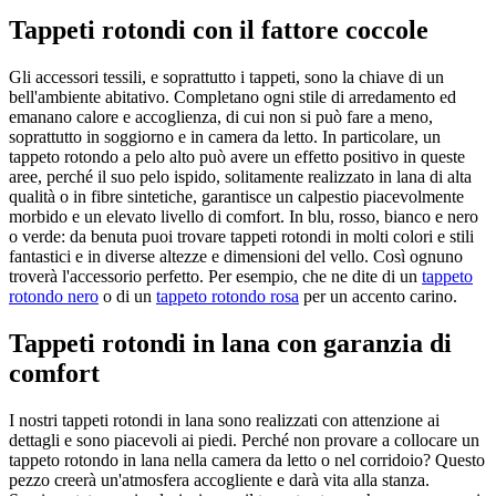
Tappeti rotondi con il fattore coccole
Gli accessori tessili, e soprattutto i tappeti, sono la chiave di un
bell'ambiente abitativo. Completano ogni stile di arredamento ed
emanano calore e accoglienza, di cui non si può fare a meno,
soprattutto in soggiorno e in camera da letto. In particolare, un
tappeto rotondo a pelo alto può avere un effetto positivo in queste
aree, perché il suo pelo ispido, solitamente realizzato in lana di alta
qualità o in fibre sintetiche, garantisce un calpestio piacevolmente
morbido e un elevato livello di comfort. In blu, rosso, bianco e nero
o verde: da benuta puoi trovare tappeti rotondi in molti colori e stili
fantastici e in diverse altezze e dimensioni del vello. Così ognuno
troverà l'accessorio perfetto. Per esempio, che ne dite di un
tappeto
rotondo nero
o di un
tappeto rotondo rosa
per un accento carino.
Tappeti rotondi in lana con garanzia di
comfort
I nostri tappeti rotondi in lana sono realizzati con attenzione ai
dettagli e sono piacevoli ai piedi. Perché non provare a collocare un
tappeto rotondo in lana nella camera da letto o nel corridoio? Questo
pezzo creerà un'atmosfera accogliente e darà vita alla stanza.