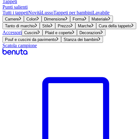
Tappeti
Punti salienti
Tutti i tappeti
Novità
Lusso
Tappeti per bambini
Lavabile
Camere
Colori
Dimensione
Forma
Materiale
Tanto di marchio
Stile
Prezzo
Marche
Cura della tappeto
Accessori
Cuscini
Plaid e coperte
Decorazioni
Pouf e cuscini da pavimento
Stanza dei bambini
Scatola campione