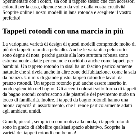
Sperimentate con i colori, sia con il tappeto stesso che con accessori
colorati per la casa, dipende solo da voi e dalla vostra creatività.
Scoprite online i nostri modelli in lana rotonda e scegliete il vostro
preferito!
Tappeti rotondi con una marcia in più
La variopinta varietà di design di questi modelli comprende molto di
più dei tappeti rotondi a pelo alto. Anche le varianti a pelo corto
sono degne di nota, perché grazie alla loro struttura robusta sono
estremamente adatte per cucine e corridoi o anche come tappeti per
bambini. Un tappeto rotondo in sisal ha un fascino particolarmente
naturale che si rivela anche in altre zone dell'abitazione, come la sala
da pranzo. Un mix di grande gusto: tappeti rotondi e tavoli da
pranzo rotondi. Un tappeto rotondo può anche essere inserito in
modo splendido nel bagno. Gli accenti colorati sotto forma di tappeti
da bagno rotondi conferiscono alle piastrelle del pavimento nudo un
tocco di familiarità. Inoltre, i tappeti da bagno rotondi hanno una
buona capacità di assorbimento, che li rende particolarmente adatti
agli ambienti umidi.
Grandi, piccoli, semplici o con motivi alla moda, i tappeti rotondi
sono in grado di abbellire qualsiasi spazio abitativo. Scoprite la
varietà dei tappeti rotondi con benuta!