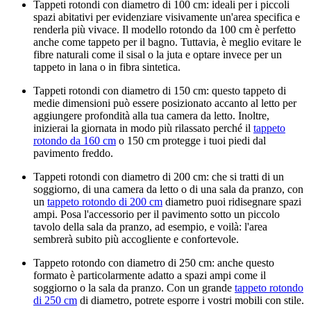
Tappeti rotondi con diametro di 100 cm: ideali per i piccoli
spazi abitativi per evidenziare visivamente un'area specifica e
renderla più vivace. Il modello rotondo da 100 cm è perfetto
anche come tappeto per il bagno. Tuttavia, è meglio evitare le
fibre naturali come il sisal o la juta e optare invece per un
tappeto in lana o in fibra sintetica.
Tappeti rotondi con diametro di 150 cm: questo tappeto di
medie dimensioni può essere posizionato accanto al letto per
aggiungere profondità alla tua camera da letto. Inoltre,
inizierai la giornata in modo più rilassato perché il
tappeto
rotondo da 160 cm
o 150 cm protegge i tuoi piedi dal
pavimento freddo.
Tappeti rotondi con diametro di 200 cm: che si tratti di un
soggiorno, di una camera da letto o di una sala da pranzo, con
un
tappeto rotondo di 200 cm
diametro puoi ridisegnare spazi
ampi. Posa l'accessorio per il pavimento sotto un piccolo
tavolo della sala da pranzo, ad esempio, e voilà: l'area
sembrerà subito più accogliente e confortevole.
Tappeto rotondo con diametro di 250 cm: anche questo
formato è particolarmente adatto a spazi ampi come il
soggiorno o la sala da pranzo. Con un grande
tappeto rotondo
di 250 cm
di diametro, potrete esporre i vostri mobili con stile.