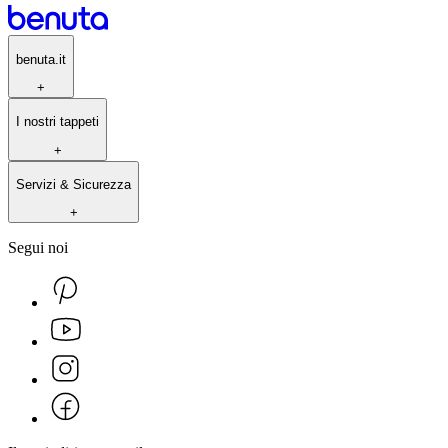
benuta.it
+
I nostri tappeti
+
Servizi & Sicurezza
+
Segui noi