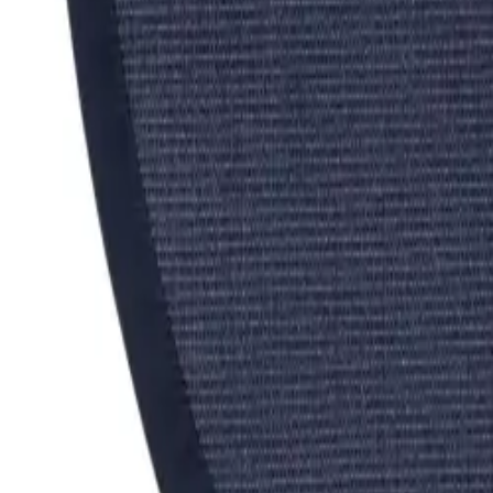
Nest
Tappeto in sisal Sana Blu
(
255
Recensione
)
IVA inclusa
Colore
:
Blu