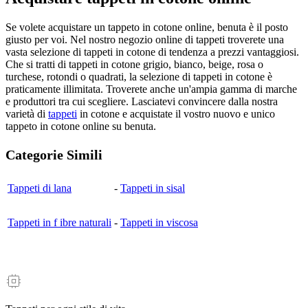
Se volete acquistare un tappeto in cotone online, benuta è il posto
giusto per voi. Nel nostro negozio online di tappeti troverete una
vasta selezione di tappeti in cotone di tendenza a prezzi vantaggiosi.
Che si tratti di tappeti in cotone grigio, bianco, beige, rosa o
turchese, rotondi o quadrati, la selezione di tappeti in cotone è
praticamente illimitata. Troverete anche un'ampia gamma di marche
e produttori tra cui scegliere. Lasciatevi convincere dalla nostra
varietà di
tappeti
in cotone e acquistate il vostro nuovo e unico
tappeto in cotone online su benuta.
Categorie Simili
Tappeti di lana
-
Tappeti in sisal
Tappeti in f ibre naturali
-
Tappeti in viscosa