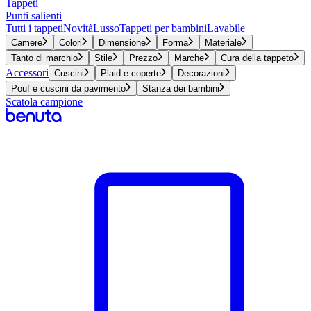
Tappeti
Punti salienti
Tutti i tappeti
Novità
Lusso
Tappeti per bambini
Lavabile
Camere
Colori
Dimensione
Forma
Materiale
Tanto di marchio
Stile
Prezzo
Marche
Cura della tappeto
Accessori
Cuscini
Plaid e coperte
Decorazioni
Pouf e cuscini da pavimento
Stanza dei bambini
Scatola campione