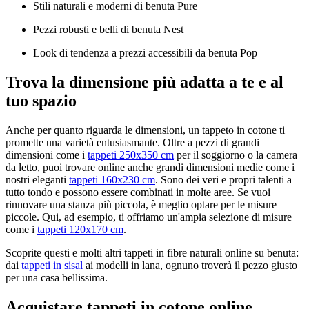
Stili naturali e moderni di benuta Pure
Pezzi robusti e belli di benuta Nest
Look di tendenza a prezzi accessibili da benuta Pop
Trova la dimensione più adatta a te e al
tuo spazio
Anche per quanto riguarda le dimensioni, un tappeto in cotone ti
promette una varietà entusiasmante. Oltre a pezzi di grandi
dimensioni come i
tappeti 250x350 cm
per il soggiorno o la camera
da letto, puoi trovare online anche grandi dimensioni medie come i
nostri eleganti
tappeti 160x230 cm
. Sono dei veri e propri talenti a
tutto tondo e possono essere combinati in molte aree. Se vuoi
rinnovare una stanza più piccola, è meglio optare per le misure
piccole. Qui, ad esempio, ti offriamo un'ampia selezione di misure
come i
tappeti 120x170 cm
.
Scoprite questi e molti altri tappeti in fibre naturali online su benuta:
dai
tappeti in sisal
ai modelli in lana, ognuno troverà il pezzo giusto
per una casa bellissima.
Acquistare tappeti in cotone online