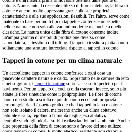
cotone è una materia prima rinnovabile ottenuta dalle piante di
cotone. Nonostante il crescente utilizzo di fibre sintetiche, la fibra di
cotone è ancora molto apprezzata grazie alle sue proprietà
caratteristiche e alle sue applicazioni flessibili. Tra l'altro, serve come
materiale di base per molti tipi di tappeti e conferisce un aspetto
bello e naturale non solo alle varianti moderne ma anche a quelle
classiche. La natura unica della fibra di cotone consente inoltre
un'ampia gamma di metodi di produzione diversi, come
l'annodatura, la tessitura o il tufting. I tappeti a tessitura piatta hanno
solitamente una struttura intrecciata rispetto ai tappeti in cotone.
Tappeti in cotone per un clima naturale
Un accogliente tappeto in cotone conferisce a ogni casa un
piacevole carattere naturale e caldo. Soprattutto nelle camere da letto
e nei soggiorni, i
tappeti in cotone
sono l'accessorio perfetto per il
pavimento. Per un tappeto da cucina o da esterno, invece, sono più
adatte le fibre sintetiche come il polipropilene. Le fibre di cotone
hanno una struttura sciolta e quindi hanno eccellenti proprietà
termoregolatrici. L'aspetto pratico è che i tappeti in lana e cotone
non solo isolano il calore, ma creano anche un clima abitativo
naturale e sano, regolando l'umidità negli spazi abitativi,
neutralizzando gli odori assorbiti e rilasciandoli nell'ambiente. Anche
altre proprietà della fibra di cotone sono a favore del suo utilizzo
come tappeto di cotone. È molto elastico, resistente agli strappi e