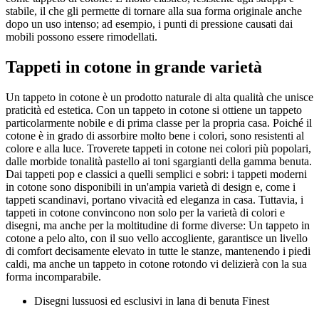
stabile, il che gli permette di tornare alla sua forma originale anche
dopo un uso intenso; ad esempio, i punti di pressione causati dai
mobili possono essere rimodellati.
Tappeti in cotone in grande varietà
Un tappeto in cotone è un prodotto naturale di alta qualità che unisce
praticità ed estetica. Con un tappeto in cotone si ottiene un tappeto
particolarmente nobile e di prima classe per la propria casa. Poiché il
cotone è in grado di assorbire molto bene i colori, sono resistenti al
colore e alla luce. Troverete tappeti in cotone nei colori più popolari,
dalle morbide tonalità pastello ai toni sgargianti della gamma benuta.
Dai tappeti pop e classici a quelli semplici e sobri: i tappeti moderni
in cotone sono disponibili in un'ampia varietà di design e, come i
tappeti scandinavi, portano vivacità ed eleganza in casa. Tuttavia, i
tappeti in cotone convincono non solo per la varietà di colori e
disegni, ma anche per la moltitudine di forme diverse: Un tappeto in
cotone a pelo alto, con il suo vello accogliente, garantisce un livello
di comfort decisamente elevato in tutte le stanze, mantenendo i piedi
caldi, ma anche un tappeto in cotone rotondo vi delizierà con la sua
forma incomparabile.
Disegni lussuosi ed esclusivi in lana di benuta Finest